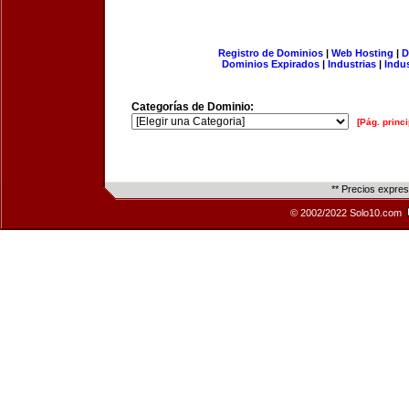
Registro de Dominios
|
Web Hosting
|
D
Dominios Expirados
|
Industrias
|
Indu
Categorías de Dominio:
[Pág. princi
** Precios expre
© 2002/2022 Solo10.com