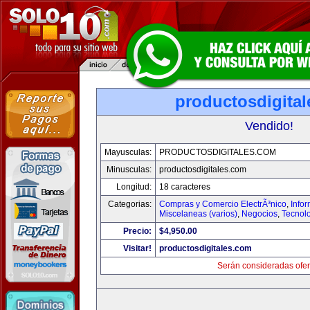
productosdigita
Vendido!
Mayusculas:
PRODUCTOSDIGITALES.COM
Minusculas:
productosdigitales.com
Longitud:
18 caracteres
Categorias:
Compras y Comercio ElectrÃ³nico
,
Info
Miscelaneas (varios)
,
Negocios
,
Tecnol
Precio:
$4,950.00
Visitar!
productosdigitales.com
Serán consideradas ofer