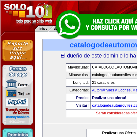
catalogodeautomov
El dueño de este dominio lo ha
Mayusculas:
CATALOGODEAUTOMOVI
Minusculas:
catalogodeautomoviles.co
Longitud:
21 caracteres
Categorias:
AutomÃ³viles y Coches
,
Ma
Precio:
Realizar una oferta!
Visitar!
catalogodeautomoviles.
Serán consideradas ofer
Realizar una Oferta