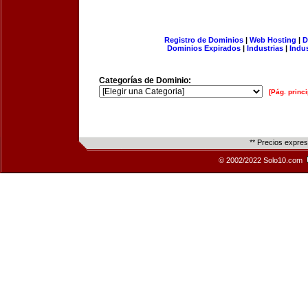
Registro de Dominios
|
Web Hosting
|
D
Dominios Expirados
|
Industrias
|
Indu
Categorías de Dominio:
[Pág. princi
** Precios expre
© 2002/2022 Solo10.com