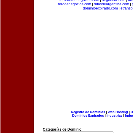
corredordenegocios.com
|
negociofx.com
|
bi
forodenegocios.com
|
rutasdeargentina.com
|
dominioexpirado.com
|
etransp
Registro de Dominios
|
Web Hosting
|
D
Dominios Expirados
|
Industrias
|
Indu
Categorías de Dominio: