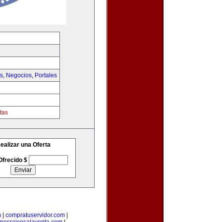
as
,
Negocios
,
Portales
tas
ealizar una Oferta
Ofrecido $
m
|
compratuservidor.com
|