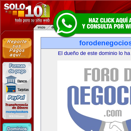
forodenegocio
El dueño de este dominio lo ha