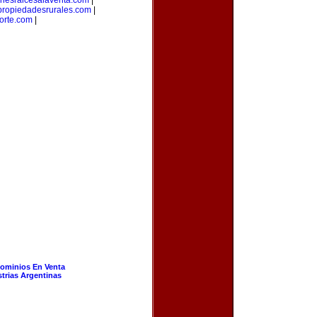
enesraicesalaventa.com
|
propiedadesrurales.com
|
orte.com
|
ominios En Venta
strias Argentinas