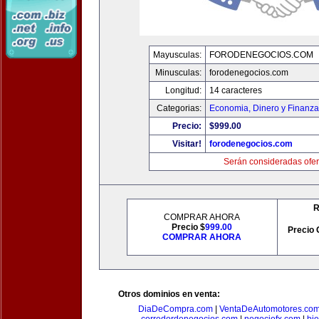
Mayusculas:
FORODENEGOCIOS.COM
Minusculas:
forodenegocios.com
Longitud:
14 caracteres
Categorias:
Economia, Dinero y Finanz
Precio:
$999.00
Visitar!
forodenegocios.com
Serán consideradas ofer
R
COMPRAR AHORA
Precio $
999.00
Precio 
COMPRAR AHORA
Otros dominios en venta:
DiaDeCompra.com
|
VentaDeAutomotores.co