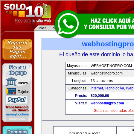
webhostingpr
El dueño de este dominio lo ha
Mayusculas:
WEBHOSTINGPRO.COM
Minusculas:
webhostingpro.com
Longitud:
13 caracteres
Categorias:
Internet
,
TecnologÃ­a
,
Web 
Precio:
$20,000.00
Visitar!
webhostingpro.com
Serán consideradas ofer
R