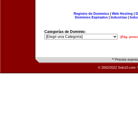
Registro de Dominios
|
Web Hosting
|
D
Dominios Expirados
|
Industrias
|
Indu
Categorías de Dominio:
[Pág. princi
** Precios expre
© 2002/2022 Solo10.com