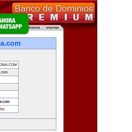
ia.com
ONIA.COM
a.com
ia.com
tas