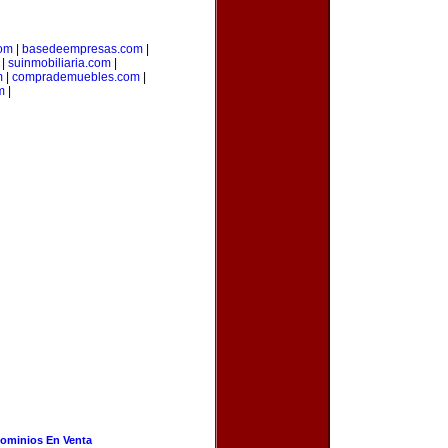
com
|
basedeempresas.com
|
|
suinmobiliaria.com
|
m
|
comprademuebles.com
|
m
|
ominios En Venta