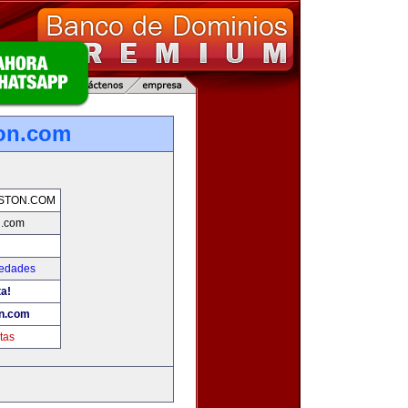
on.com
STON.COM
n.com
iedades
ta!
n.com
tas