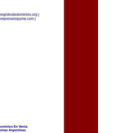
registrodedominios.org
|
empresariopyme.com
|
ominios En Venta
strias Argentinas