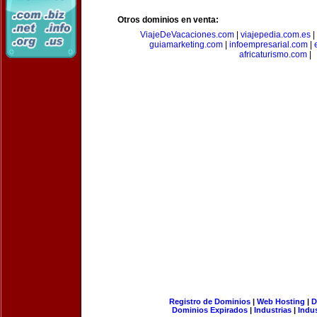
Otros dominios en venta:
ViajeDeVacaciones.com
|
viajepedia.com.es
|
guiamarketing.com
|
infoempresarial.com
|
africaturismo.com
|
Registro de Dominios
|
Web Hosting
|
D
Dominios Expirados
|
Industrias
|
Indu