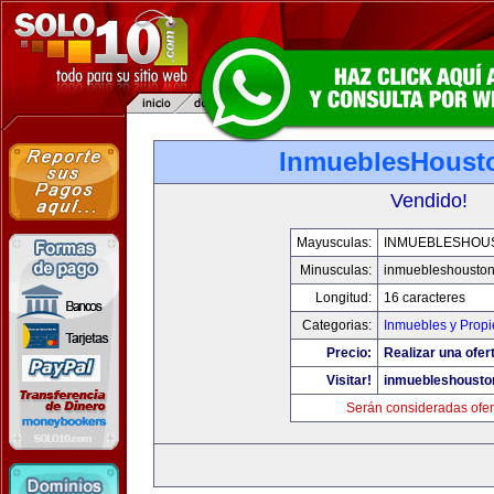
InmueblesHoust
Vendido!
Mayusculas:
INMUEBLESHOU
Minusculas:
inmuebleshousto
Longitud:
16 caracteres
Categorias:
Inmuebles y Prop
Precio:
Realizar una ofer
Visitar!
inmuebleshousto
Serán consideradas ofer