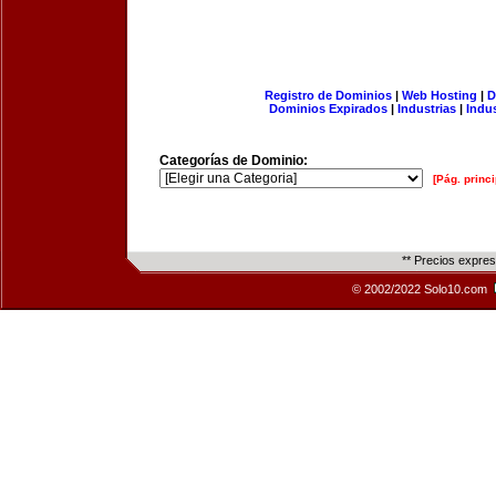
Registro de Dominios
|
Web Hosting
|
D
Dominios Expirados
|
Industrias
|
Indu
Categorías de Dominio:
[Pág. princi
** Precios expre
© 2002/2022 Solo10.com