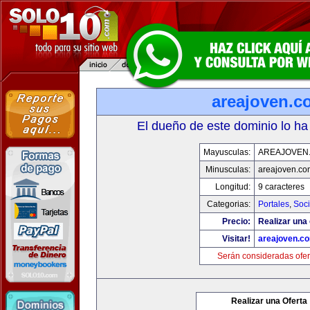
areajoven.c
El dueño de este dominio lo ha
Mayusculas:
AREAJOVEN
Minusculas:
areajoven.co
Longitud:
9 caracteres
Categorias:
Portales
,
Soc
Precio:
Realizar una 
Visitar!
areajoven.c
Serán consideradas ofer
Realizar una Oferta