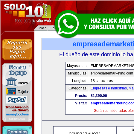
empresademarket
El dueño de este dominio lo ha
Mayusculas:
EMPRESADEMARKETIN
Minusculas:
empresademarketing.com
Longitud:
18 caracteres
Categorias:
Empresas e Industrias
,
Mar
Precio:
$1,390.00
Visitar!
empresademarketing.co
Serán consideradas ofer
R