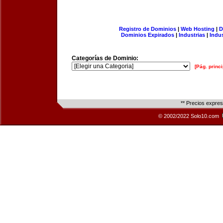
Registro de Dominios
|
Web Hosting
|
D
Dominios Expirados
|
Industrias
|
Indu
Categorías de Dominio:
[Pág. princi
** Precios expre
© 2002/2022 Solo10.com