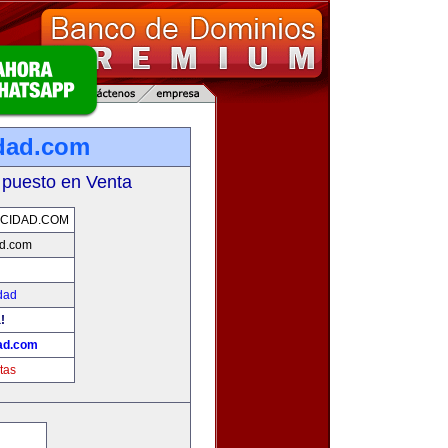
dad.com
 puesto en Venta
CIDAD.COM
ad.com
dad
!
ad.com
tas