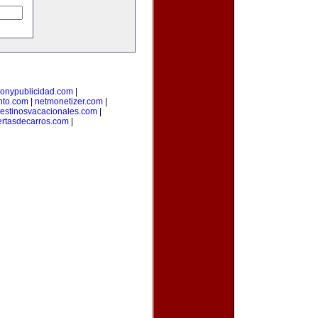
onypublicidad.com
|
nto.com
|
netmonetizer.com
|
estinosvacacionales.com
|
ertasdecarros.com
|