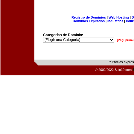
Registro de Dominios
|
Web Hosting
|
D
Dominios Expirados
|
Industrias
|
Indu
Categorías de Dominio:
[Pág. princi
** Precios expre
© 2002/2022 Solo10.com