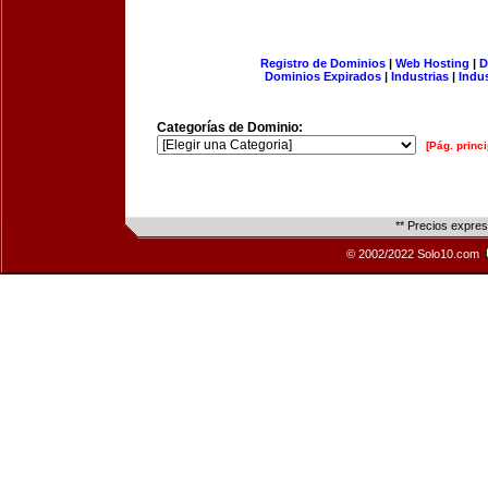
Registro de Dominios
|
Web Hosting
|
D
Dominios Expirados
|
Industrias
|
Indu
Categorías de Dominio:
[Pág. princi
** Precios expre
© 2002/2022 Solo10.com