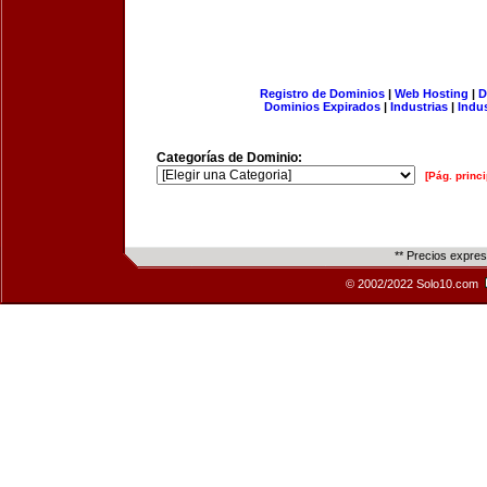
Registro de Dominios
|
Web Hosting
|
D
Dominios Expirados
|
Industrias
|
Indu
Categorías de Dominio:
[Pág. princi
** Precios expre
© 2002/2022 Solo10.com