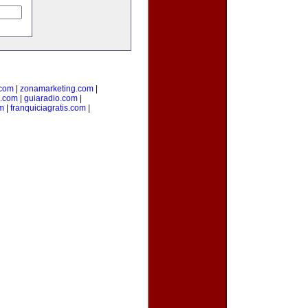
.com
|
zonamarketing.com
|
a.com
|
guiaradio.com
|
m
|
franquiciagratis.com
|