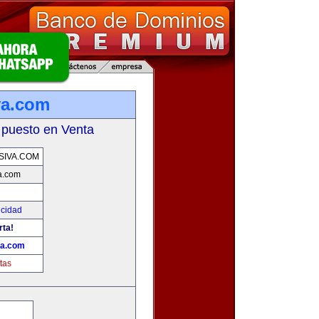
va.com
 puesto en Venta
SIVA.COM
a.com
icidad
rta!
va.com
tas