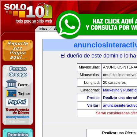
anunciosinteract
El dueño de este dominio lo ha
Mayusculas:
ANUNCIOSINTERA
Minusculas:
anunciosinteractivo
Longitud:
20 caracteres
Categorias:
Marketing y Publici
Precio:
Realizar una oferta
Visitar!
anunciosinteractiv
Serán consideradas ofer
Realizar una Oferta