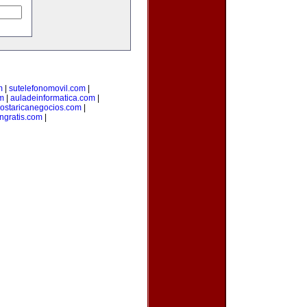
m
|
sutelefonomovil.com
|
m
|
auladeinformatica.com
|
ostaricanegocios.com
|
ngratis.com
|