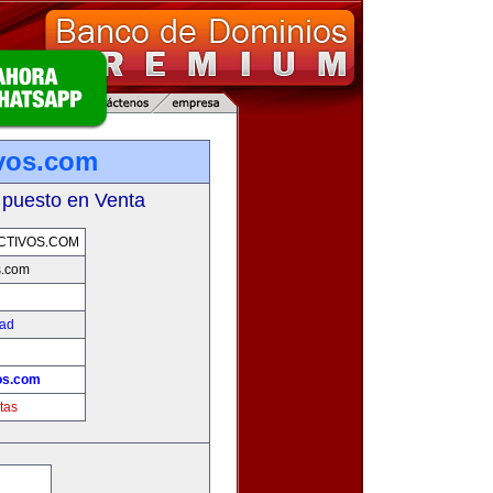
ivos.com
 puesto en Venta
CTIVOS.COM
s.com
dad
!
os.com
tas