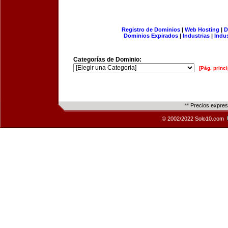
Registro de Dominios
|
Web Hosting
|
D
Dominios Expirados
|
Industrias
|
Indu
Categorías de Dominio:
[Pág. princi
** Precios expre
© 2002/2022 Solo10.com