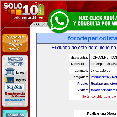
forodeperiodist
El dueño de este dominio lo ha
Mayusculas:
FORODEPERIODI
Minusculas:
forodeperiodistas
Longitud:
17 caracteres
Categorias:
InformaciÃ³n y Not
Precio:
Realizar una ofer
Visitar!
forodeperiodista
Serán consideradas ofer
Realizar una Oferta