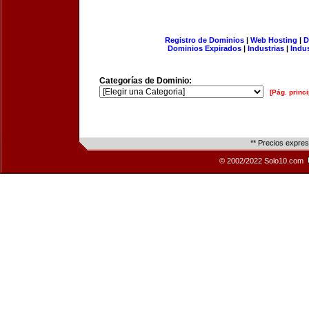
Registro de Dominios
|
Web Hosting
|
D
Dominios Expirados
|
Industrias
|
Indu
Categorías de Dominio:
[Pág. princi
** Precios expre
© 2002/2022 Solo10.com