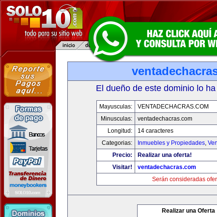
ventadechacra
El dueño de este dominio lo ha
Mayusculas:
VENTADECHACRAS.COM
Minusculas:
ventadechacras.com
Longitud:
14 caracteres
Categorias:
Inmuebles y Propiedades
,
Ven
Precio:
Realizar una oferta!
Visitar!
ventadechacras.com
Serán consideradas ofer
Realizar una Oferta