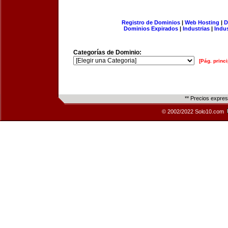
Registro de Dominios
|
Web Hosting
|
D
Dominios Expirados
|
Industrias
|
Indu
Categorías de Dominio:
[Pág. princi
** Precios expre
© 2002/2022 Solo10.com