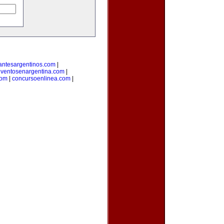
antesargentinos.com
|
ventosenargentina.com
|
com
|
concursoenlinea.com
|