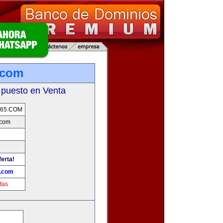
.com
 puesto en Venta
65.COM
.com
ferta!
.com
tas