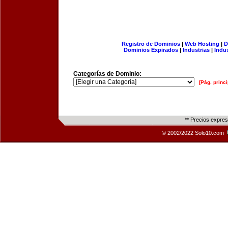
Registro de Dominios
|
Web Hosting
|
D
Dominios Expirados
|
Industrias
|
Indu
Categorías de Dominio:
[Pág. princi
** Precios expre
© 2002/2022 Solo10.com