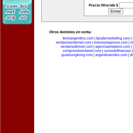
Precio Ofrecido $
Otros dominios en venta:
tenisargentino.com
|
tipsdemarketing.com
|
ventasviainternet.com
|
visionynegocios.com
|
r
ventamultinivel.com
|
agenciaempleos.com
|
comprandoenlared.com
|
cursodefinanzas.
guiahongkong.com
|
argentinaindex.com
|
d