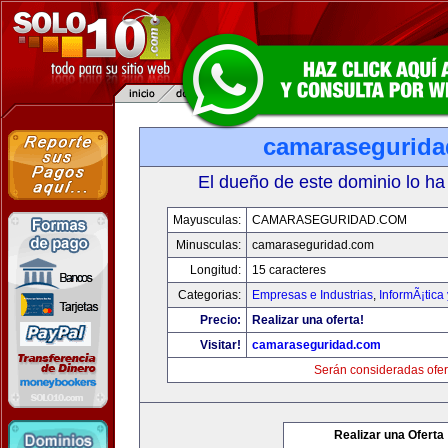
camarasegurid
El dueño de este dominio lo ha
Mayusculas:
CAMARASEGURIDAD.COM
Minusculas:
camaraseguridad.com
Longitud:
15 caracteres
Categorias:
Empresas e Industrias
,
InformÃ¡tica
Precio:
Realizar una oferta!
Visitar!
camaraseguridad.com
Serán consideradas ofer
Realizar una Oferta