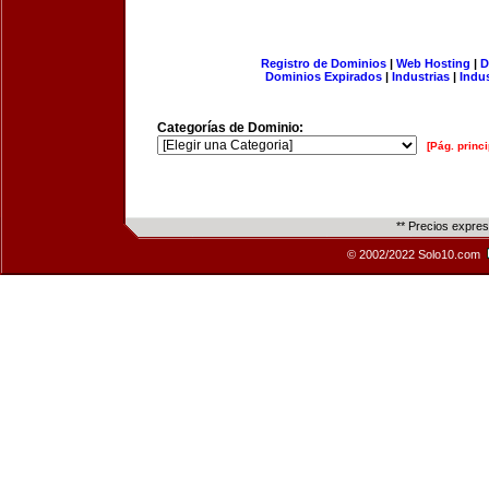
Registro de Dominios
|
Web Hosting
|
D
Dominios Expirados
|
Industrias
|
Indu
Categorías de Dominio:
[Pág. princi
** Precios expre
© 2002/2022 Solo10.com