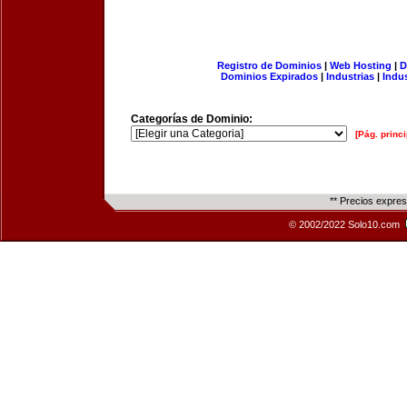
Registro de Dominios
|
Web Hosting
|
D
Dominios Expirados
|
Industrias
|
Indu
Categorías de Dominio:
[Pág. princi
** Precios expre
© 2002/2022 Solo10.com