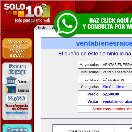
ventabienesraic
El dueño de este dominio lo ha
Mayusculas:
VENTABIENESRA
Minusculas:
ventabienesraice
Longitud:
17 caracteres
Categorias:
Sin Clasificar
Precio:
$2,500.00
Visitar!
ventabienesraic
Serán consideradas ofer
R