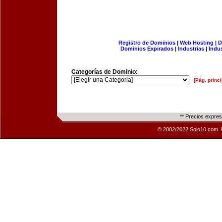
Registro de Dominios
|
Web Hosting
|
D
Dominios Expirados
|
Industrias
|
Indu
Categorías de Dominio:
[Pág. princi
** Precios expre
© 2002/2022 Solo10.com