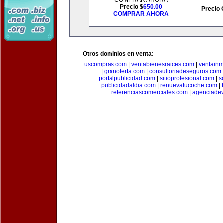
COMPRAR AHORA
Precio $
650.00
Precio 
COMPRAR AHORA
Otros dominios en venta:
uscompras.com
|
ventabienesraices.com
|
ventain
|
granoferta.com
|
consultoriadeseguros.com
portalpublicidad.com
|
sitioprofesional.com
|
s
publicidadaldia.com
|
renuevatucoche.com
|
referenciascomerciales.com
|
agenciadev