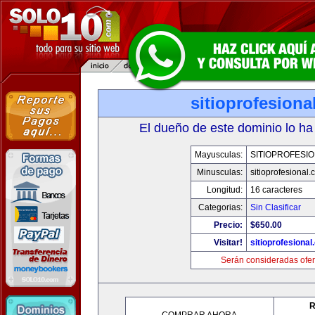
sitioprofesiona
El dueño de este dominio lo ha
Mayusculas:
SITIOPROFESI
Minusculas:
sitioprofesional
Longitud:
16 caracteres
Categorias:
Sin Clasificar
Precio:
$650.00
Visitar!
sitioprofesiona
Serán consideradas ofer
R