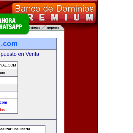
l.com
 puesto en Venta
ONAL.COM
.com
l.com
tas
ealizar una Oferta