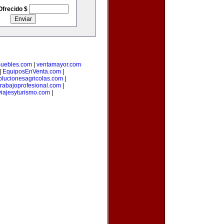
Ofrecido $
muebles.com
|
ventamayor.com
|
EquiposEnVenta.com
|
olucionesagricolas.com
|
trabajoprofesional.com
|
iajesyturismo.com
|