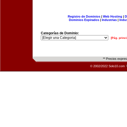
Registro de Dominios
|
Web Hosting
|
D
Dominios Expirados
|
Industrias
|
Indu
Categorías de Dominio:
[Pág. princi
** Precios expre
© 2002/2022 Solo10.com