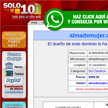
almademujer
El dueño de este dominio lo ha
Mayusculas:
ALMADEMUJ
Minusculas:
almademujer.
Longitud:
11 caracteres
Categorias:
Sin Clasificar
Precio:
$899.00
Visitar!
almademujer
Serán consideradas ofer
R