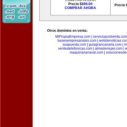
COMPRAR AHORA
Precio $
899.00
Precio 
COMPRAR AHORA
Otros dominios en venta:
MiPropiaEmpresa.com
|
serviciopostventa.co
basesempresariales.com
|
webdenoticias.co
suapuesta.com
|
guiagrancanaria.com
|
m
ventastelefonicas.com
|
almademujer.com
|
e
maquinarianaval.com
|
solucionesde