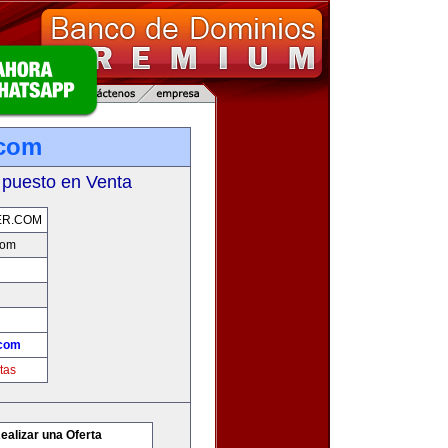
.com
 puesto en Venta
ER.COM
com
.com
tas
ealizar una Oferta