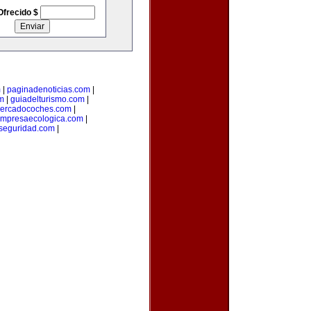
Ofrecido $
m
|
paginadenoticias.com
|
m
|
guiadelturismo.com
|
ercadocoches.com
|
mpresaecologica.com
|
seguridad.com
|