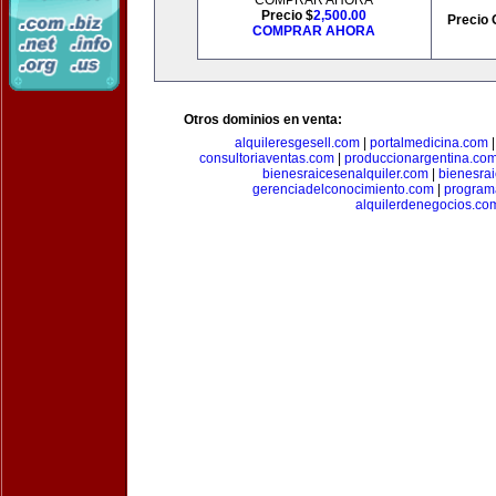
COMPRAR AHORA
Precio $
2,500.00
Precio 
COMPRAR AHORA
Otros dominios en venta:
alquileresgesell.com
|
portalmedicina.com
consultoriaventas.com
|
produccionargentina.co
bienesraicesenalquiler.com
|
bienesra
gerenciadelconocimiento.com
|
program
alquilerdenegocios.co