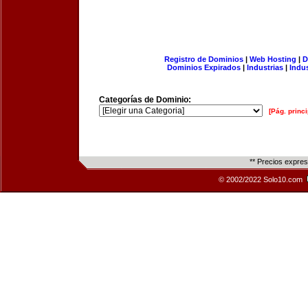
Registro de Dominios
|
Web Hosting
|
D
Dominios Expirados
|
Industrias
|
Indu
Categorías de Dominio:
[Pág. princi
** Precios expre
© 2002/2022 Solo10.com