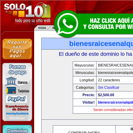
bienesraicesenalq
El dueño de este dominio lo ha
Mayusculas:
BIENESRAICESENA
Minusculas:
bienesraicesenalquil
Longitud:
22 caracteres
Categorias:
Sin Clasificar
Precio:
$2,500.00
Visitar!
bienesraicesenalqui
Serán consideradas ofer
R