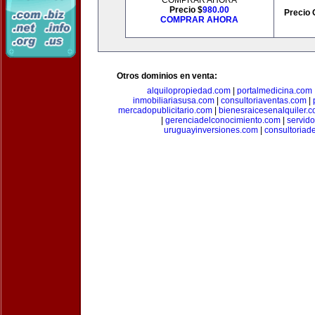
COMPRAR AHORA
Precio $
980.00
Precio 
COMPRAR AHORA
Otros dominios en venta:
alquilopropiedad.com
|
portalmedicina.com
inmobiliariasusa.com
|
consultoriaventas.com
|
mercadopublicitario.com
|
bienesraicesenalquiler.
|
gerenciadelconocimiento.com
|
servid
uruguayinversiones.com
|
consultoriad