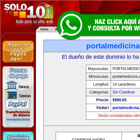
portalmedicin
El dueño de este dominio lo ha
Mayusculas:
PORTALMEDIC
Minusculas:
portalmedicina
Longitud:
14 caracteres
Categorias:
Sin Clasificar
Precio:
$980.00
Visitar!
portalmedicina
Serán consideradas ofer
R