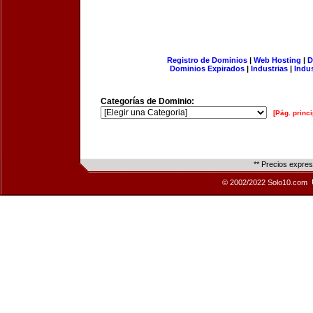
Registro de Dominios
|
Web Hosting
|
D
Dominios Expirados
|
Industrias
|
Indu
Categorías de Dominio:
[Pág. princi
** Precios expre
© 2002/2022 Solo10.com