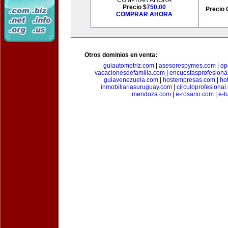
COMPRAR AHORA
Precio $
750.00
Precio 
COMPRAR AHORA
Otros dominios en venta:
guiautomotriz.com
|
asesorespymes.com
|
op
vacacionesdefamilia.com
|
encuestasprofesiona
guiavenezuela.com
|
hostempresas.com
|
ho
inmobiliariasuruguay.com
|
circuloprofesional
mendoza.com
|
e-rosario.com
|
e-