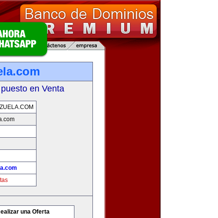
ela.com
 puesto en Venta
ZUELA.COM
a.com
la.com
tas
ealizar una Oferta