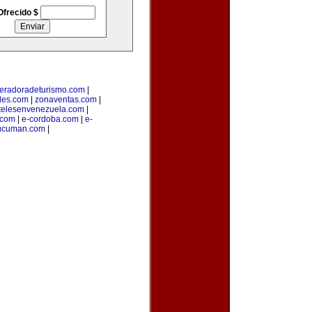
Ofrecido $
eradoradeturismo.com
|
les.com
|
zonaventas.com
|
telesenvenezuela.com
|
.com
|
e-cordoba.com
|
e-
tucuman.com
|