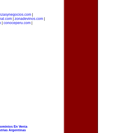
anzasynegocios.com
|
nal.com
|
zonadevinos.com
|
m
|
conoceperu.com
|
ominios En Venta
strias Argentinas