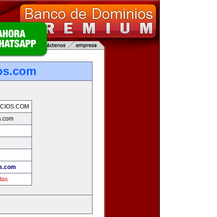
os.com
CIOS.COM
s.com
s.com
tas