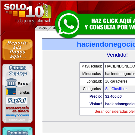
haciendonegoci
Vendido!
Mayusculas:
HACIENDONEGO
Minusculas:
haciendonegocio
Longitud:
16 caracteres
Categorias:
Sin Clasificar
Precio:
$2,400.00
Visitar!
haciendonegocio
Serán consideradas ofer