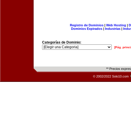
Registro de Dominios
|
Web Hosting
|
D
Dominios Expirados
|
Industrias
|
Indu
Categorías de Dominio:
[Pág. princi
** Precios expre
© 2002/2022 Solo10.com