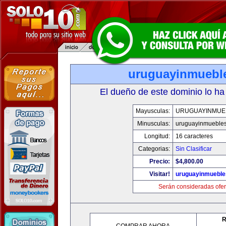
uruguayinmuebl
El dueño de este dominio lo ha
Mayusculas:
URUGUAYINMUE
Minusculas:
uruguayinmueble
Longitud:
16 caracteres
Categorias:
Sin Clasificar
Precio:
$4,800.00
Visitar!
uruguayinmuebl
Serán consideradas ofer
R