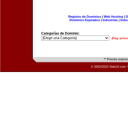
Registro de Dominios
|
Web Hosting
|
D
Dominios Expirados
|
Industrias
|
Indu
Categorías de Dominio:
[Pág. princi
** Precios expre
© 2002/2022 Solo10.com