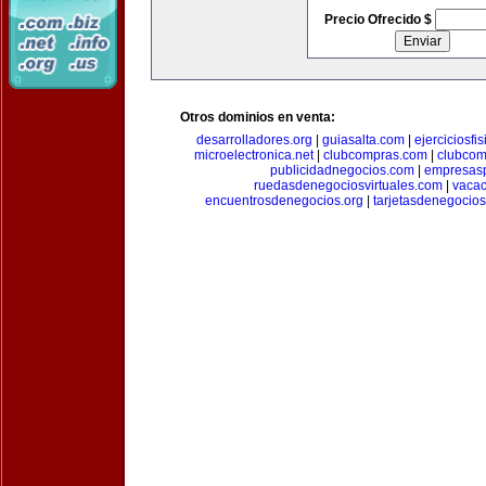
Precio Ofrecido $
Otros dominios en venta:
desarrolladores.org
|
guiasalta.com
|
ejerciciosfi
microelectronica.net
|
clubcompras.com
|
clubcom
publicidadnegocios.com
|
empresas
ruedasdenegociosvirtuales.com
|
vacac
encuentrosdenegocios.org
|
tarjetasdenegocio