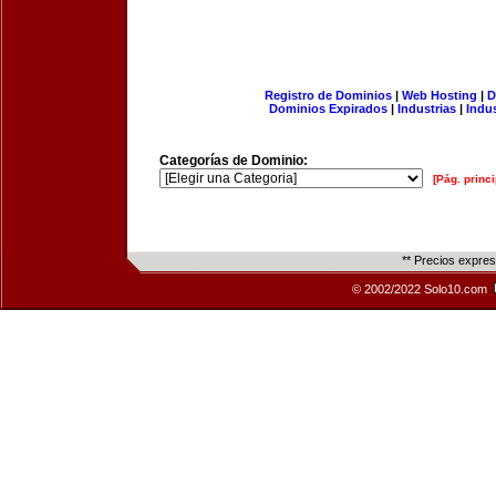
Registro de Dominios
|
Web Hosting
|
D
Dominios Expirados
|
Industrias
|
Indu
Categorías de Dominio:
[Pág. princi
** Precios expre
© 2002/2022 Solo10.com