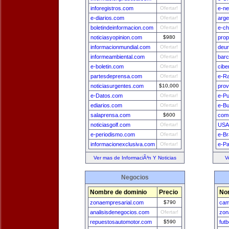
inforegistros.com
Ofertar!
e-n
e-diarios.com
Ofertar!
arge
boletindeinformacion.com
Ofertar!
e-ch
noticiasyopinion.com
$980
prop
informacionmundial.com
Ofertar!
deu
informeambiental.com
Ofertar!
bar
e-boletin.com
Ofertar!
cibe
partesdeprensa.com
Ofertar!
e-Ra
noticiasurgentes.com
$10,000
prov
e-Datos.com
Ofertar!
e-Pu
ediarios.com
Ofertar!
e-B
salaprensa.com
$600
comu
noticiasgolf.com
Ofertar!
USA
e-periodismo.com
Ofertar!
e-Br
informacionexclusiva.com
Ofertar!
e-P
Ver mas de InformaciÃ³n Y Noticias
V
Negocios
Nombre de dominio
Precio
No
zonaempresarial.com
$790
cam
analisisdenegocios.com
Ofertar!
zon
repuestosautomotor.com
$590
fut