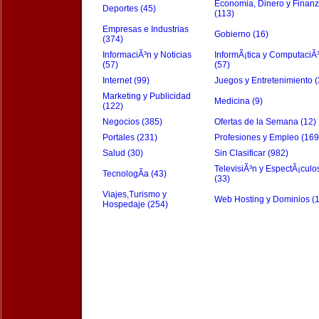
Economia, Dinero y Finan
Deportes (45)
(113)
Empresas e Industrias
Gobierno (16)
(374)
InformaciÃ³n y Noticias
InformÃ¡tica y ComputaciÃ
(57)
(57)
Internet (99)
Juegos y Entretenimiento (
Marketing y Publicidad
Medicina (9)
(122)
Negocios (385)
Ofertas de la Semana (12)
Portales (231)
Profesiones y Empleo (169
Salud (30)
Sin Clasificar (982)
TelevisiÃ³n y EspectÃ¡culo
TecnologÃ­a (43)
(33)
Viajes,Turismo y
Web Hosting y Dominios (
Hospedaje (254)