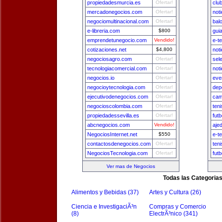
propiedadesmurcia.es
Ofertar!
clu
mercadonegocios.com
Ofertar!
not
negociomultinacional.com
Ofertar!
bal
e-libreria.com
$800
gui
emprendetunegocio.com
Vendido!
e-t
cotizaciones.net
$4,800
not
negociosagro.com
Ofertar!
sel
tecnologiacomercial.com
Ofertar!
not
negocios.io
Ofertar!
eve
negocioytecnologia.com
Ofertar!
dep
ejecutivodenegocios.com
Ofertar!
cam
negocioscolombia.com
Ofertar!
ten
propiedadessevilla.es
Ofertar!
fut
abcnegocios.com
Vendido!
aje
NegociosInternet.net
$550
e-t
contactosdenegocios.com
Ofertar!
ten
NegociosTecnologia.com
Ofertar!
fut
Ver mas de Negocios
Todas las Categoria
Alimentos y Bebidas (37)
Artes y Cultura (26)
Ciencia e InvestigaciÃ³n
Compras y Comercio
(8)
ElectrÃ³nico (341)