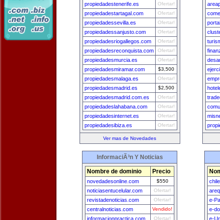
propiedadestenerife.es
Ofertar!
area
propiedadestartagal.com
Ofertar!
comer
propiedadessevilla.es
Ofertar!
port
propiedadessanjusto.com
Ofertar!
clust
propiedadesriogallegos.com
Ofertar!
turi
propiedadesreconquista.com
Ofertar!
fina
propiedadesmurcia.es
Ofertar!
desar
propiedadesmiramar.com
$3,500
ejerc
propiedadesmalaga.es
Ofertar!
empr
propiedadesmadrid.es
$2,500
hotel
propiedadesmadrid.com.es
Ofertar!
trade
propiedadeslahabana.com
Ofertar!
comu
propiedadesinternet.es
Ofertar!
misn
propiedadesibiza.es
Ofertar!
prop
Ver mas de Novedades
InformaciÃ³n Y Noticias
Nombre de dominio
Precio
Nom
novedadesonline.com
$550
chil
noticiasentucelular.com
Ofertar!
areq
revistadenoticias.com
Ofertar!
e-Pa
centralnoticias.com
Vendido!
e-do
informacionpractica.com
Ofertar!
e-U