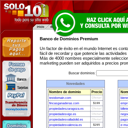
Banco de Dominios Premium
Un factor de éxito en el mundo Internet es con
fácil de recordar y que potencie las actividade
Más de 4000 nombres especialmente seleccion
marketing pueden ser adquiridos a precios pro
Buscar dominios:
Novedades
Nombre de dominio
Precio
Nom
testdomain.com
Ofertar!
bien
fincasganaderas.com
$199
empr
propiedadeszaragoza.es
Ofertar!
bille
propiedadesvigo.es
Ofertar!
nego
propiedadesvalladolid.es
Ofertar!
pago
propiedadesvalencia.es
$295
e-mu