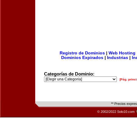
Registro de Dominios
|
Web Hosting
Dominios Expirados
|
Industrias
|
In
Categorías de Dominio:
[Pág. princi
** Precios expre
© 2002/2022 Solo10.com