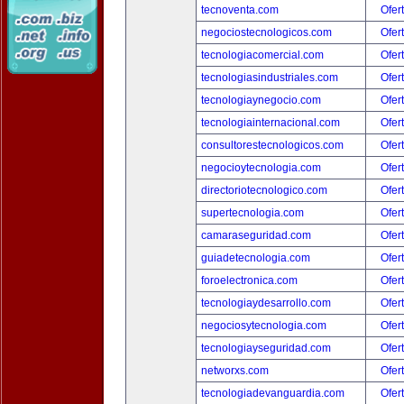
tecnoventa.com
Ofer
negociostecnologicos.com
Ofer
tecnologiacomercial.com
Ofer
tecnologiasindustriales.com
Ofer
tecnologiaynegocio.com
Ofer
tecnologiainternacional.com
Ofer
consultorestecnologicos.com
Ofer
negocioytecnologia.com
Ofer
directoriotecnologico.com
Ofer
supertecnologia.com
Ofer
camaraseguridad.com
Ofer
guiadetecnologia.com
Ofer
foroelectronica.com
Ofer
tecnologiaydesarrollo.com
Ofer
negociosytecnologia.com
Ofer
tecnologiayseguridad.com
Ofer
networxs.com
Ofer
tecnologiadevanguardia.com
Ofer