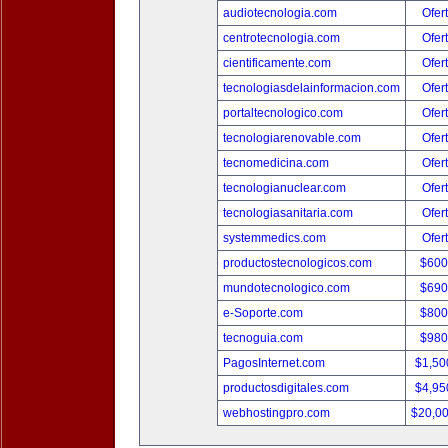
audiotecnologia.com
Ofer
centrotecnologia.com
Ofer
cientificamente.com
Ofer
tecnologiasdelainformacion.com
Ofer
portaltecnologico.com
Ofer
tecnologiarenovable.com
Ofer
tecnomedicina.com
Ofer
tecnologianuclear.com
Ofer
tecnologiasanitaria.com
Ofer
systemmedics.com
Ofer
productostecnologicos.com
$600
mundotecnologico.com
$690
e-Soporte.com
$800
tecnoguia.com
$980
PagosInternet.com
$1,50
productosdigitales.com
$4,95
webhostingpro.com
$20,0