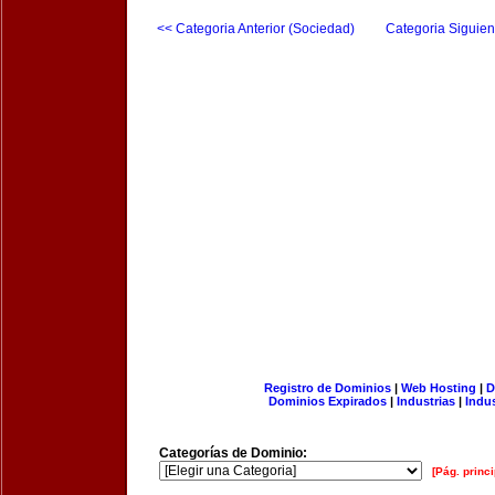
<< Categoria Anterior (Sociedad)
Categoria Siguien
Registro de Dominios
|
Web Hosting
|
D
Dominios Expirados
|
Industrias
|
Indu
Categorías de Dominio:
[Pág. princi