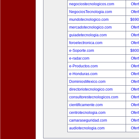
negociostecnologicos.com
Ofer
NegociosTecnologia.com
Ofer
mundotecnologico.com
$690
mercadotecnologico.com
Ofer
guiadetecnologia.com
Ofer
foroelectronica.com
Ofer
e-Soporte.com
$800
e-radar.com
Ofer
e-Productos.com
Ofer
e-Honduras.com
Ofer
DominiosMexico.com
Ofer
directoriotecnologico.com
Ofer
consultorestecnologicos.com
Ofer
cientificamente.com
Ofer
centrotecnologia.com
Ofer
camaraseguridad.com
Ofer
audiotecnologia.com
Ofer