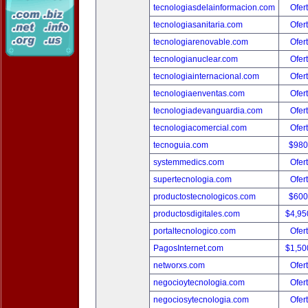
tecnologiasdelainformacion.com
Ofer
tecnologiasanitaria.com
Ofer
tecnologiarenovable.com
Ofer
tecnologianuclear.com
Ofer
tecnologiainternacional.com
Ofer
tecnologiaenventas.com
Ofer
tecnologiadevanguardia.com
Ofer
tecnologiacomercial.com
Ofer
tecnoguia.com
$980
systemmedics.com
Ofer
supertecnologia.com
Ofer
productostecnologicos.com
$600
productosdigitales.com
$4,95
portaltecnologico.com
Ofer
PagosInternet.com
$1,50
networxs.com
Ofer
negocioytecnologia.com
Ofer
negociosytecnologia.com
Ofer