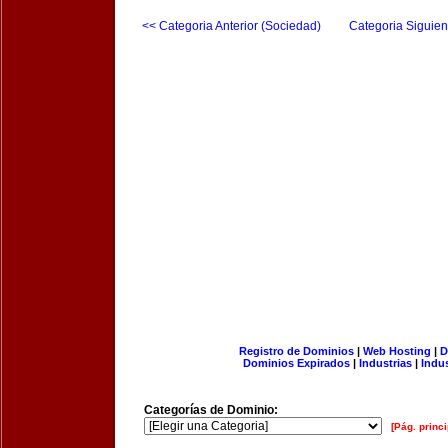
<< Categoria Anterior (Sociedad)
Categoria Siguien
Registro de Dominios
|
Web Hosting
|
D
Dominios Expirados
|
Industrias
|
Indu
Categorías de Dominio:
[Pág. princi